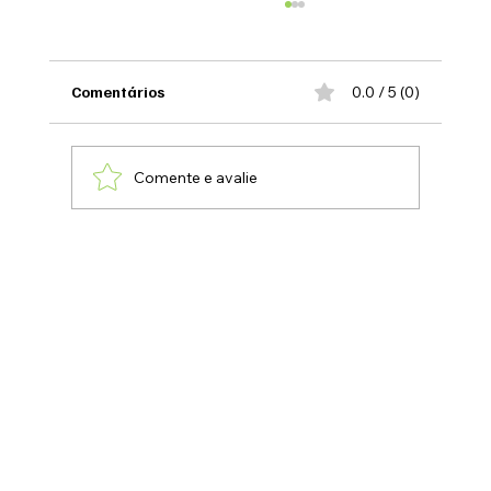
Comentários
0.0 / 5 (0)
Comente e avalie
Como transformar assuntos do
momento em oportunidades de mídia